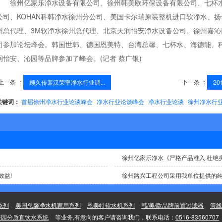
徐州亿家乐净水设备有限公司、徐州韩美欧环保设备有限公司、七杯
公司、KOHAN科韩净水徐州分公司、美国卡尔瑞原装整机进口软净水、扬
州总代理、3M软净水徐州总代理、北京天润怡安净水设备公司、徐州嘉沁
司参加论坛峰会。韩国世韩、德国恩美特、台湾总馨、七杯水、海德能、科
润怡安、沁园等品牌参加了峰会。(记者 蔡广银)
上一条 ：
下一条 ：
顾久传裴汉荣率净水行业调...
20
关键词：
首届徐州净水行业论谈峰会
净水行业论谈峰会
净水行业论谈
徐州净水行
效益!
徐州路兴工程公司采用我单位提供的
系列
美国总馨净水机家用系列
恩美特软水机系列
韩/美/欧品牌前置过滤器
管线
校园分质直饮水系统
等业务,有意向的客户请咨询我们，联系电话：
0516-83560707