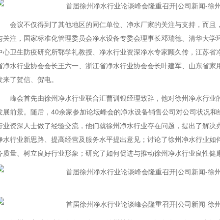
会议不仅得到了其他地区的同仁单位、净水厂家的关注与支持，而且
与关注，国家标准化管理委员会净水设备专委会理事长邓瑞德、清华大学
中心卫生防疫研究所鄂学礼教授、净水行业资深净水专家顾久传，江苏省
省净水行业协会会长王六一、浙江省净水行业协会会长叶建军、山东省家
发来了贺信、贺电。
峰会首先由徐州净水行业联合汇曹训银经理致辞，他对徐州净水行业
发展前景。随后，40余家参加论坛峰会的净水设备销售公司对公司状况和
行业资深人士做了经验交流，他们就徐州净水行业存在问题，提出了解决
净水行业新思路、提高经营及服务水平提出意见；讨论了徐州净水行业如
务质量、树立良好行业形象；研究了如何促进与推动徐州净水行业良性健