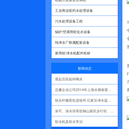
工业商业医药水处理设备
污水处理设备工程
锅炉/空调用软化水设备
纯净水厂附属配套设备
家用软/净水机配件耗材
新闻动态
晨起后应如何喝水
总馨企业公司2014年上海水展收获丰盛
快乐柠檬茶饮进徐州 亿家乐净水提供水质净化设备
洛可、深水埗茶饮铜山新区步行街、彭城路店采用净化水相继开业
软水机及软水常识