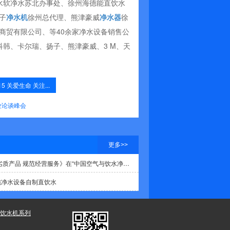
水软净水苏北办事处、徐州海德能直饮水
子
净水机
徐州总代理、熊津豪威
净水器
徐
商贸有限公司、等40余家净水设备销售公
韩、卡尔瑞、扬子、熊津豪威、3 M、天
15 关爱生命 关注...
业论谈峰会
更多>>
徐州亿家乐净水《严格产品准入 杜绝劣质产品 规范经营服务》在“中国空气与饮水净化高峰论坛”引起共鸣
纯净水设备自制直饮水
饮水机系列