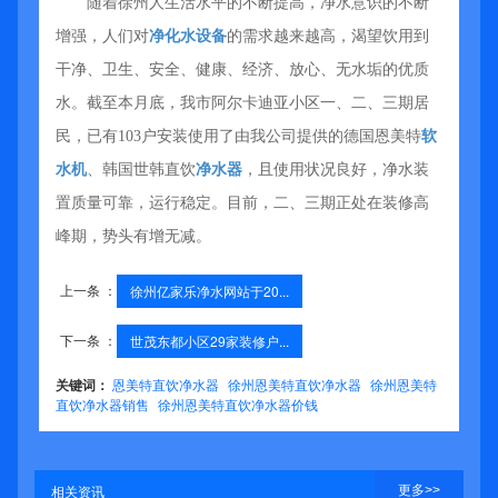
随着徐州人生活水平的不断提高，净水意识的不断
增强，人们对
净化水设备
的需求越来越高，渴望饮用到
干净、卫生、安全、健康、经济、放心、无水垢的优质
水。截至本月底，我市阿尔卡迪亚小区一、二、三期居
民，已有103户安装使用了由我公司提供的德国恩美特
软
水机
、韩国世韩直饮
净水器
，且使用状况良好，净水装
置质量可靠，运行稳定。目前，二、三期正处在装修高
峰期，势头有增无减。
上一条 ：
徐州亿家乐净水网站于20...
下一条 ：
世茂东都小区29家装修户...
关键词：
恩美特直饮净水器
徐州恩美特直饮净水器
徐州恩美特
直饮净水器销售
徐州恩美特直饮净水器价钱
更多>>
相关资讯