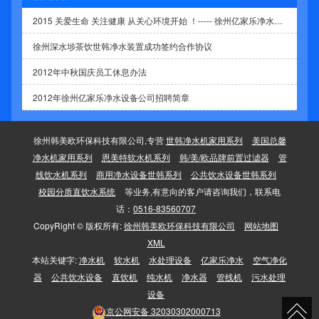
2015 关爱生命 关注健康 从关心环境开始 ！----- 徐州亿家乐净水2015新年献辞
徐州深水埗茶饮世韩净水装置成功签约合作协议
2012年中秋国庆员工休息办法
2012年徐州亿家乐净水设备公司招聘简章
徐州韩美欧环保科技有限公司,专营
世韩净水机家用系列
美国总馨
净水机家用系列
恩美特软水机系列
韩/美/欧品牌前置过滤器
管
线饮水机系列
商用净水设备世韩系列
公共饮水设备世韩系列
校园分质直饮水系统
等业务,有意向的客户请咨询我们，联系电
话：
0516-83560707
CopyRight © 版权所有:
徐州韩美欧环保科技有限公司
网站地图
XML
本站关键字:
净水机
软水机
水处理设备
亿家乐净水
空气净化
器
公共饮水设备
直饮机
纯水机
净水器
管线机
污水处理
设备
京公网安备
32030302000713