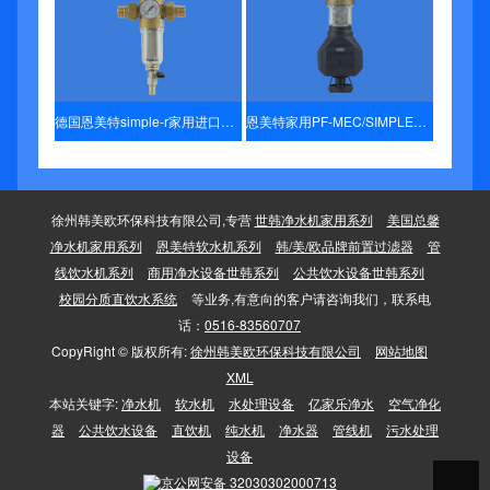
德国恩美特simple-r家用进口前置过滤器
恩美特家用PF-MEC/SIMPLE前置过滤器
徐州韩美欧环保科技有限公司,专营
世韩净水机家用系列
美国总馨
净水机家用系列
恩美特软水机系列
韩/美/欧品牌前置过滤器
管
线饮水机系列
商用净水设备世韩系列
公共饮水设备世韩系列
校园分质直饮水系统
等业务,有意向的客户请咨询我们，联系电
话：
0516-83560707
CopyRight © 版权所有:
徐州韩美欧环保科技有限公司
网站地图
XML
本站关键字:
净水机
软水机
水处理设备
亿家乐净水
空气净化
器
公共饮水设备
直饮机
纯水机
净水器
管线机
污水处理
设备
京公网安备
32030302000713