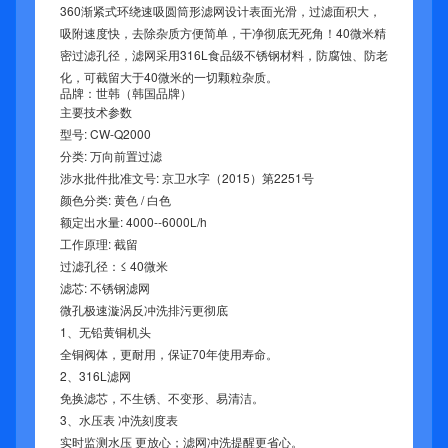
360渐紧式环绕速吸圆筒形滤网设计表面光滑，过滤面积大，
吸附速度快，去除杂质方便简单，干净彻底无死角！40微米精
密过滤孔径，滤网采用316L食品级不锈钢材料，防腐蚀、防老
化，可截留大于40微米的一切颗粒杂质。
品牌：世韩（韩国品牌）
主要技术参数
型号: CW-Q2000
分类: 万向前置过滤
涉水批件批准文号: 京卫水字（2015）第2251号
颜色分类: 黄色 / 白色
额定出水量: 4000--6000L/h
工作原理: 截留
过滤孔径：≤ 40微米
滤芯: 不锈钢滤网
微孔极速漩涡反冲洗排污更彻底
1、无铅黄铜机头
全铜阀体，更耐用，保证70年使用寿命。
2、316L滤网
免换滤芯，不生锈、不变形、易清洁。
3、水压表 冲洗刻度表
实时监测水压 更放心；滤网冲洗提醒更省心。