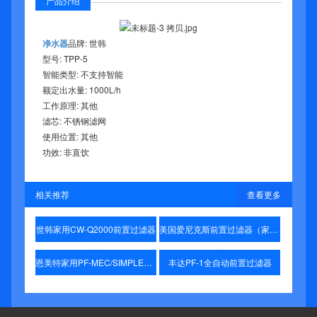
产品介绍
净水器
品牌: 世韩
型号: TPP-5
智能类型: 不支持智能
额定出水量: 1000L/h
工作原理: 其他
滤芯: 不锈钢滤网
使用位置: 其他
功效: 非直饮
相关推荐
查看更多
世韩家用CW-Q2000前置过滤器
美国爱尼克斯前置过滤器（家用软净水机配套使用）
恩美特家用PF-MEC/SIMPLE前置过滤器
丰达PF-1全自动前置过滤器