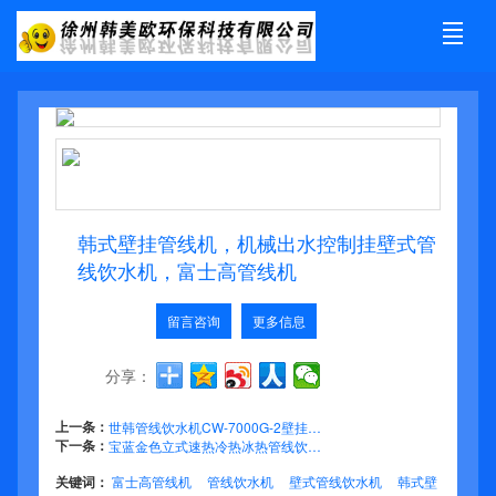
公司介绍
产品展示
新闻资讯
工程业绩
荣誉资质
合作加盟
售后服务
联系我们
韩式壁挂管线机，机械出水控制挂壁式管
线饮水机，富士高管线机
留言咨询
更多信息
分享：
上一条：
世韩管线饮水机CW-7000G-2壁挂温热 家用直饮管线机
下一条：
宝蓝金色立式速热冷热冰热管线饮水机柜式家用商用管线饮水机
关键词：
富士高管线机
管线饮水机
壁式管线饮水机
韩式壁