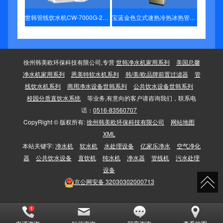
世韩管线饮水机CW-7000G-2壁挂温热 家用直饮管线机
宝蓝金色立式速热冷热冰热管线饮水机柜式家用商用管线饮水机
徐州韩美欧环保科技有限公司,专营
世韩净水机家用系列
美国总馨
净水机家用系列
恩美特软水机系列
韩/美/欧品牌前置过滤器
管
线饮水机系列
商用净水设备世韩系列
公共饮水设备世韩系列
校园分质直饮水系统
等业务,有意向的客户请咨询我们，联系电
话：
0516-83560707
CopyRight © 版权所有:
徐州韩美欧环保科技有限公司
网站地图
XML
本站关键字:
净水机
软水机
水处理设备
亿家乐净水
空气净化
器
公共饮水设备
直饮机
纯水机
净水器
管线机
污水处理
设备
京公网安备
32030302000713