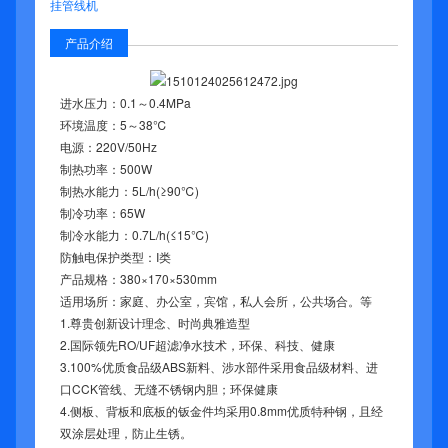
挂管线机
产品介绍
进水压力：0.1～0.4MPa
环境温度：5～38℃
电源：220V/50Hz
制热功率：500W
制热水能力：5L/h(≥90℃)
制冷功率：65W
制冷水能力：0.7L/h(≤15℃)
防触电保护类型：I类
产品规格：380×170×530mm
适用场所：家庭、办公室，宾馆，私人会所，公共场合。等
1.尊贵创新设计理念、时尚典雅造型
2.国际领先RO/UF超滤净水技术，环保、科技、健康
3.100%优质食品级ABS新料、涉水部件采用食品级材料、进
口CCK管线、无缝不锈钢内胆；环保健康
4.侧板、背板和底板的钣金件均采用0.8mm优质特种钢，且经
双涂层处理，防止生锈。